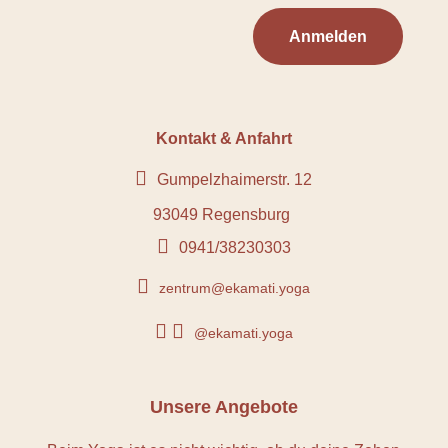
Anmelden
Kontakt & Anfahrt

Gumpelzhaimerstr. 12
93049 Regensburg

0941/38230303

zentrum@ekamati.yoga


@ekamati.yoga
Unsere Angebote